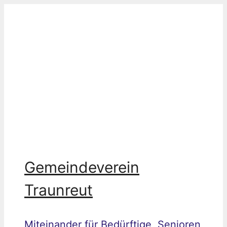
Zum
Inhalt
springen
Gemeindeverein
Traunreut
Miteinander für Bedürftige, Senioren