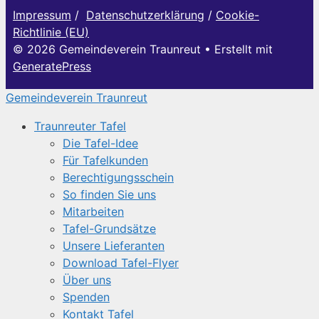
Impressum
/
Datenschutzerklärung
/
Cookie-
Richtlinie (EU)
© 2026 Gemeindeverein Traunreut
• Erstellt mit
GeneratePress
Gemeindeverein Traunreut
Traunreuter Tafel
Die Tafel-Idee
Für Tafelkunden
Berechtigungsschein
So finden Sie uns
Mitarbeiten
Tafel-Grundsätze
Unsere Lieferanten
Download Tafel-Flyer
Über uns
Spenden
Kontakt Tafel