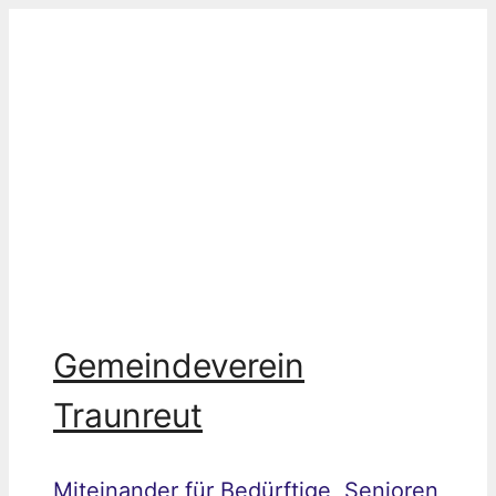
Zum
Inhalt
springen
Gemeindeverein
Traunreut
Miteinander für Bedürftige, Senioren