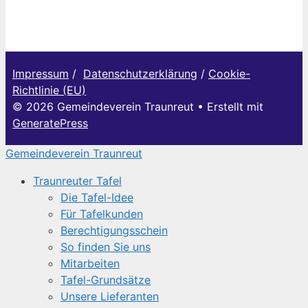
Impressum
/
Datenschutzerklärung
/
Cookie-
Richtlinie (EU)
© 2026 Gemeindeverein Traunreut
• Erstellt mit
GeneratePress
Gemeindeverein Traunreut
Traunreuter Tafel
Die Tafel-Idee
Für Tafelkunden
Berechtigungsschein
So finden Sie uns
Mitarbeiten
Tafel-Grundsätze
Unsere Lieferanten