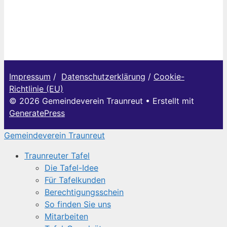
Impressum
/
Datenschutzerklärung
/
Cookie-
Richtlinie (EU)
© 2026 Gemeindeverein Traunreut
• Erstellt mit
GeneratePress
Gemeindeverein Traunreut
Traunreuter Tafel
Die Tafel-Idee
Für Tafelkunden
Berechtigungsschein
So finden Sie uns
Mitarbeiten