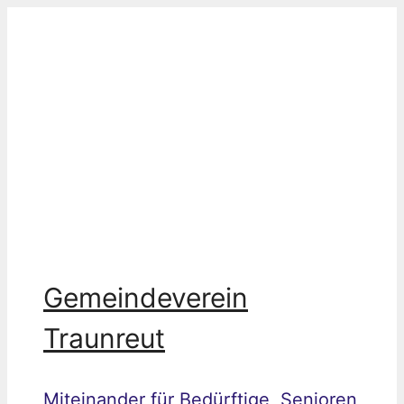
Zum
Inhalt
springen
Gemeindeverein
Traunreut
Miteinander für Bedürftige, Senioren